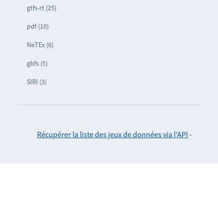
gtfs-rt (25)
pdf (10)
NeTEx (6)
gbfs (5)
SIRI (3)
Récupérer la liste des jeux de données via l'API
-