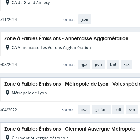
CA du Grand Annecy
28/11/2024
Format
json
Zone à Faibles Émissions - Annemasse Agglomération
CA Annemasse-Les Voirons-Agglomération
20/08/2024
Format
gpx
json
kml
xlsx
Zone à Faibles Emissions - Métropole de Lyon - Voies spéci
Métropole de Lyon
16/04/2022
Format
csv
geojson
pdf
shp
Zone à Faibles Émissions - Clermont Auvergne Métropole
Clermont Auvergne Métropole