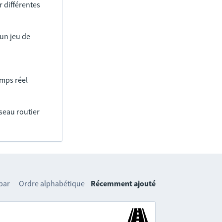
 différentes
un jeu de
emps réel
éseau routier
 par
Ordre alphabétique
Récemment ajouté