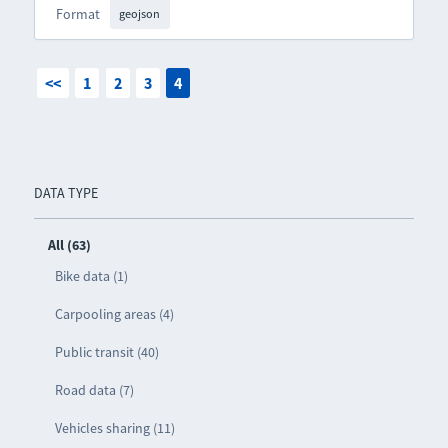
Format
geojson
<<
1
2
3
4
DATA TYPE
All (63)
Bike data (1)
Carpooling areas (4)
Public transit (40)
Road data (7)
Vehicles sharing (11)