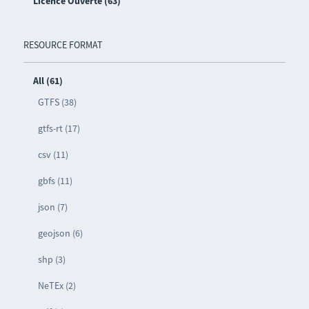
Licence Ouverte (63)
RESOURCE FORMAT
All (61)
GTFS (38)
gtfs-rt (17)
csv (11)
gbfs (11)
json (7)
geojson (6)
shp (3)
NeTEx (2)