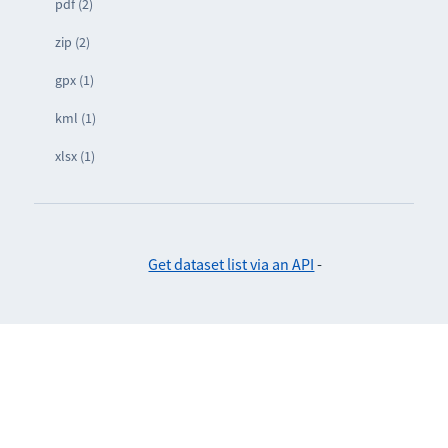
pdf (2)
zip (2)
gpx (1)
kml (1)
xlsx (1)
Get dataset list via an API
-