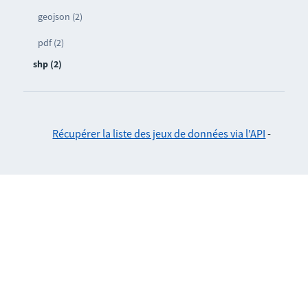
geojson (2)
pdf (2)
shp (2)
Récupérer la liste des jeux de données via l'API
-