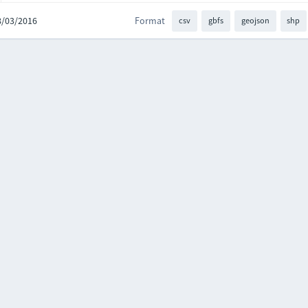
18/03/2016
Format
csv
gbfs
geojson
shp