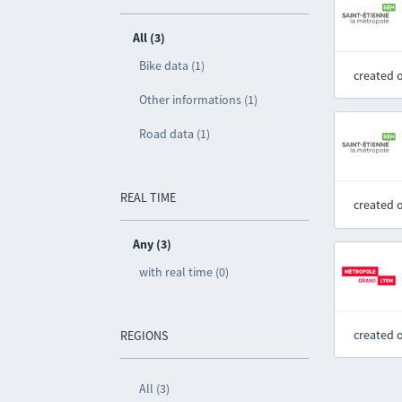
All (3)
Bike data (1)
created 
Other informations (1)
Road data (1)
REAL TIME
created 
Any (3)
with real time (0)
created 
REGIONS
All (3)