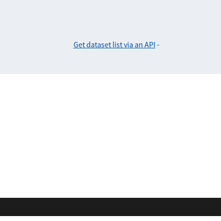
Get dataset list via an API
-