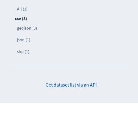
All (3)
csv (3)
geojson (3)
json (1)
shp (1)
Get dataset list via an API
-