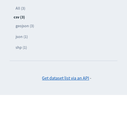
All (3)
csv (3)
geojson (3)
json (1)
shp (1)
Get dataset list via an API
-