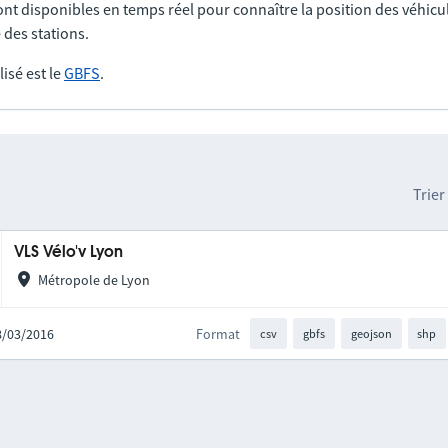
nt disponibles en temps réel pour connaître la position des véhicul
 des stations.
lisé est le
GBFS
.
Trier
VLS Vélo'v Lyon
Métropole de Lyon
18/03/2016
Format
csv
gbfs
geojson
shp