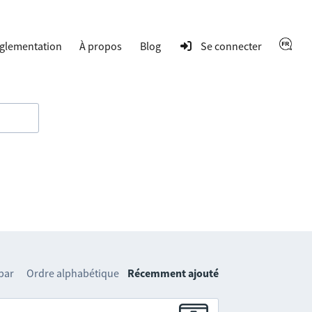
glementation
À propos
Blog
Se connecter
 par
Ordre alphabétique
Récemment ajouté