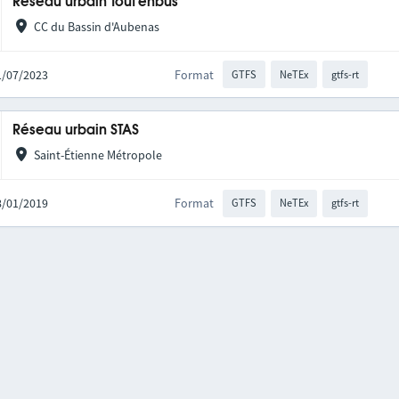
Réseau urbain Tout'enbus
CC du Bassin d'Aubenas
01/07/2023
Format
GTFS
NeTEx
gtfs-rt
Réseau urbain STAS
Saint-Étienne Métropole
08/01/2019
Format
GTFS
NeTEx
gtfs-rt