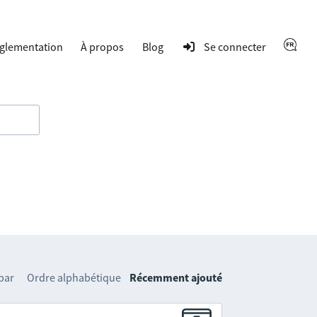
glementation
À propos
Blog
Se connecter
 par
Ordre alphabétique
Récemment ajouté