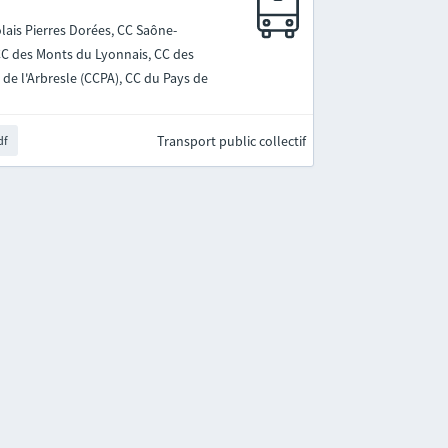
lais Pierres Dorées, CC Saône-
 CC des Monts du Lyonnais, CC des
de l'Arbresle (CCPA), CC du Pays de
Transport public collectif
df