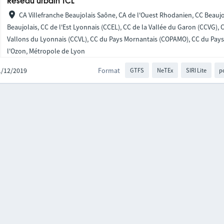
Réseau urbain TCL
CA Villefranche Beaujolais Saône, CA de l'Ouest Rhodanien, CC Beaujo
Beaujolais, CC de l'Est Lyonnais (CCEL), CC de la Vallée du Garon (CCVG),
Vallons du Lyonnais (CCVL), CC du Pays Mornantais (COPAMO), CC du Pays 
l'Ozon, Métropole de Lyon
01/12/2019
Format
GTFS
NeTEx
SIRI Lite
p