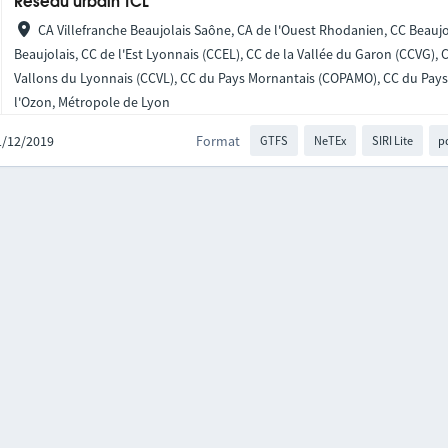
Réseau urbain TCL
CA Villefranche Beaujolais Saône, CA de l'Ouest Rhodanien, CC Beaujo
Beaujolais, CC de l'Est Lyonnais (CCEL), CC de la Vallée du Garon (CCVG),
Vallons du Lyonnais (CCVL), CC du Pays Mornantais (COPAMO), CC du Pays 
l'Ozon, Métropole de Lyon
01/12/2019
Format
GTFS
NeTEx
SIRI Lite
p