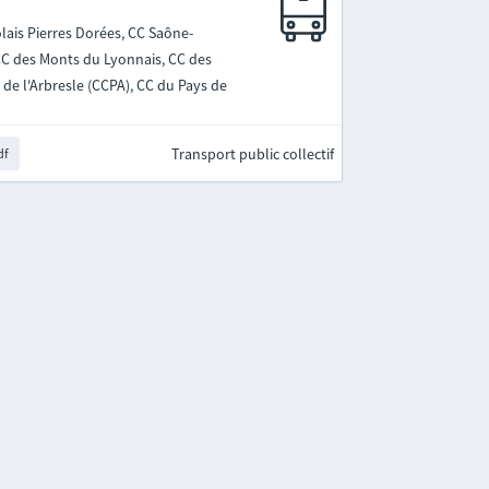
lais Pierres Dorées, CC Saône-
 CC des Monts du Lyonnais, CC des
de l'Arbresle (CCPA), CC du Pays de
Transport public collectif
df