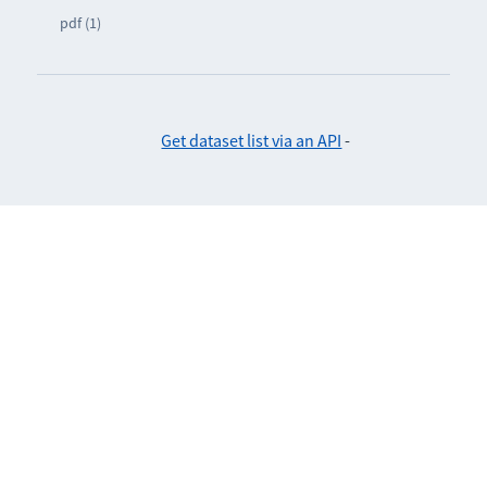
pdf (1)
Get dataset list via an API
-