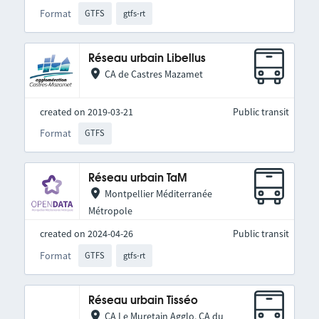
Format
GTFS
gtfs-rt
Réseau urbain Libellus
CA de Castres Mazamet
created on 2019-03-21
Public transit
Format
GTFS
Réseau urbain TaM
Montpellier Méditerranée
Métropole
created on 2024-04-26
Public transit
Format
GTFS
gtfs-rt
Réseau urbain Tisséo
CA Le Muretain Agglo, CA du