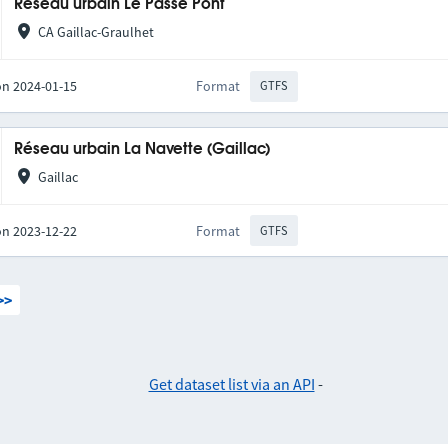
Réseau urbain Le Passe Pont
CA Gaillac-Graulhet
on 2024-01-15
Format
GTFS
Réseau urbain La Navette (Gaillac)
Gaillac
on 2023-12-22
Format
GTFS
>>
Get dataset list via an API
-