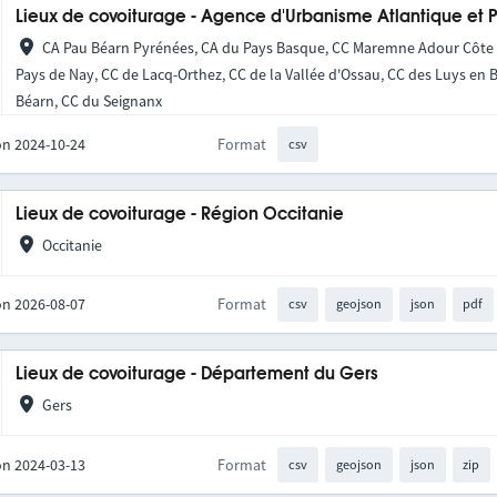
Lieux de covoiturage - Agence d'Urbanisme Atlantique et 
CA Pau Béarn Pyrénées, CA du Pays Basque, CC Maremne Adour Côte S
Pays de Nay, CC de Lacq-Orthez, CC de la Vallée d'Ossau, CC des Luys en 
Béarn, CC du Seignanx
on 2024-10-24
Format
csv
Lieux de covoiturage - Région Occitanie
Occitanie
on 2026-08-07
Format
csv
geojson
json
pdf
Lieux de covoiturage - Département du Gers
Gers
on 2024-03-13
Format
csv
geojson
json
zip