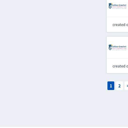
created 
created 
1
2