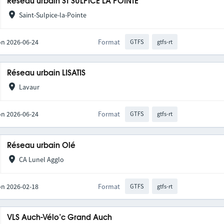
Réseau urbain ST SULPICE LA POINTE
Saint-Sulpice-la-Pointe
on 2026-06-24
Format
GTFS
gtfs-rt
Réseau urbain LISATIS
Lavaur
on 2026-06-24
Format
GTFS
gtfs-rt
Réseau urbain Olé
CA Lunel Agglo
on 2026-02-18
Format
GTFS
gtfs-rt
VLS Auch-Vélo’c Grand Auch