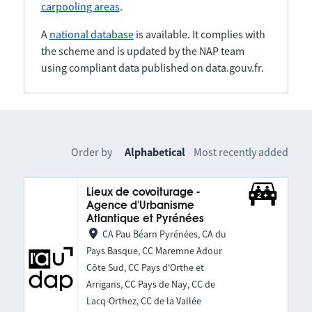
carpooling areas
.
A
national database
is available. It complies with
the scheme and is updated by the NAP team
using compliant data published on data.gouv.fr.
Order by
Alphabetical
Most recently added
Lieux de covoiturage -
Agence d'Urbanisme
Atlantique et Pyrénées
CA Pau Béarn Pyrénées, CA du
Pays Basque, CC Maremne Adour
Côte Sud, CC Pays d'Orthe et
Arrigans, CC Pays de Nay, CC de
Lacq-Orthez, CC de la Vallée