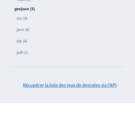
geojson (5)
csv (4)
json (4)
zip (4)
pdf (1)
Récupérer la liste des jeux de données via l'API
-