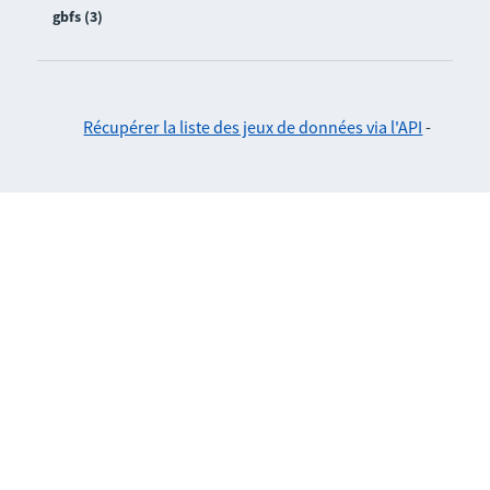
gbfs (3)
Récupérer la liste des jeux de données via l'API
-