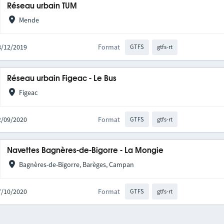
Réseau urbain TUM
Mende
18/12/2019
Format
GTFS
gtfs-rt
Réseau urbain Figeac - Le Bus
Figeac
22/09/2020
Format
GTFS
gtfs-rt
Navettes Bagnères-de-Bigorre - La Mongie
Bagnères-de-Bigorre, Barèges, Campan
07/10/2020
Format
GTFS
gtfs-rt