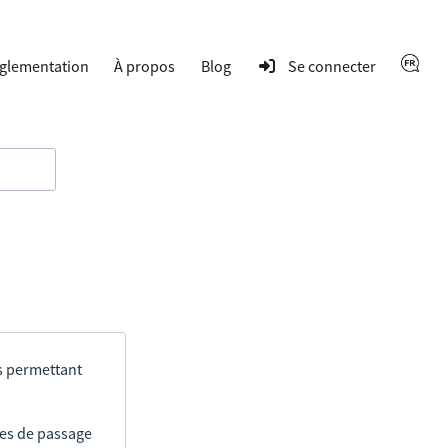
glementation
À propos
Blog
Se connecter
s permettant
res de passage