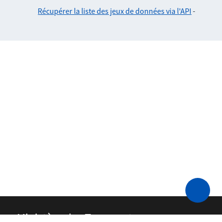
Récupérer la liste des jeux de données via l'API
-
Ministère des Transports