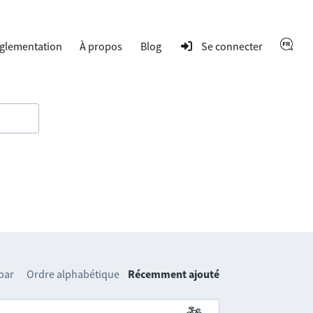
glementation
À propos
Blog
Se connecter
 par
Ordre alphabétique
Récemment ajouté