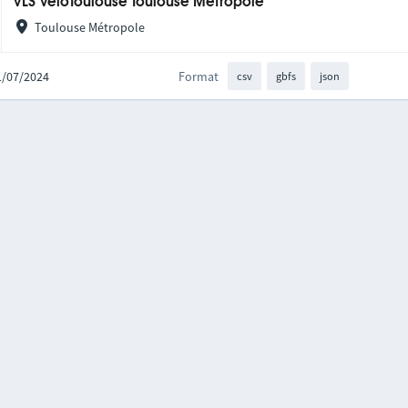
VLS VélôToulouse Toulouse Métropole
Toulouse Métropole
11/07/2024
Format
csv
gbfs
json