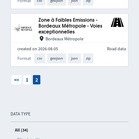
Format
csv
geojson
json
zip
Zone à Faibles Emissions -
Bordeaux Métropole - Voies
exceptionnelles
Bordeaux Métropole
created on 2026-08-05
Road data
Format
csv
geojson
json
zip
<<
1
2
DATA TYPE
All (34)