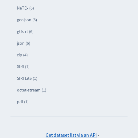
NeTEx (6)
geojson (6)
gtfs-rt (6)
json (6)
zip (4)
SIRI (1)
SIRI Lite (1)
octet-stream (1)
pdf (1)
Get dataset list via an API
-