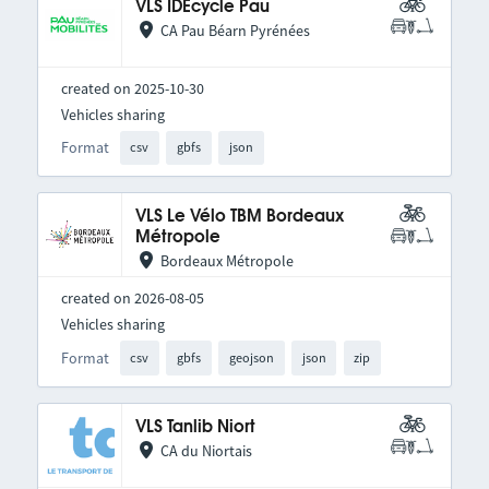
VLS IDEcycle Pau
CA Pau Béarn Pyrénées
created on 2025-10-30
Vehicles sharing
Format
csv
gbfs
json
VLS Le Vélo TBM Bordeaux
Métropole
Bordeaux Métropole
created on 2026-08-05
Vehicles sharing
Format
csv
gbfs
geojson
json
zip
VLS Tanlib Niort
CA du Niortais