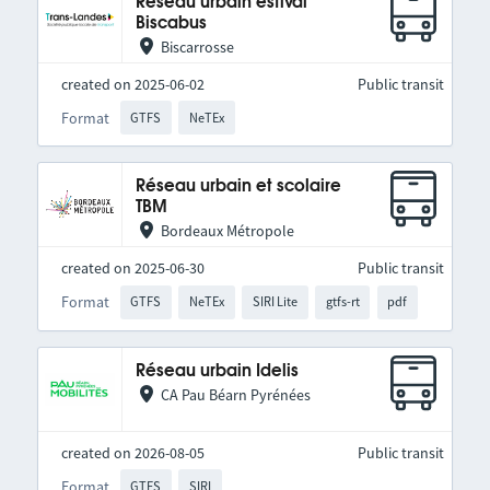
Réseau urbain estival
Biscabus
Biscarrosse
created on 2025-06-02
Public transit
Format
GTFS
NeTEx
Réseau urbain et scolaire
TBM
Bordeaux Métropole
created on 2025-06-30
Public transit
Format
GTFS
NeTEx
SIRI Lite
gtfs-rt
pdf
Réseau urbain Idelis
CA Pau Béarn Pyrénées
created on 2026-08-05
Public transit
Format
GTFS
SIRI