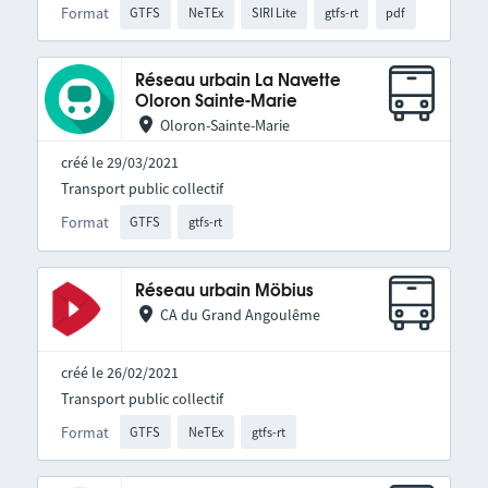
Format
GTFS
NeTEx
SIRI Lite
gtfs-rt
pdf
Réseau urbain La Navette
Oloron Sainte-Marie
Oloron-Sainte-Marie
créé le 29/03/2021
Transport public collectif
Format
GTFS
gtfs-rt
Réseau urbain Möbius
CA du Grand Angoulême
créé le 26/02/2021
Transport public collectif
Format
GTFS
NeTEx
gtfs-rt