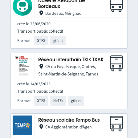
Navette Aéroport de
Bordeaux
Bordeaux, Mérignac
créé le 23/06/2020
Transport public collectif
Format
GTFS
gtfs-rt
Réseau interurbain TXIK TXAK
CA du Pays Basque, Ondres,
Saint-Martin-de-Seignanx, Tarnos
créé le 14/03/2023
Transport public collectif
Format
GTFS
NeTEx
gtfs-rt
Réseau scolaire Tempo Bus
CA Agglomération d'Agen