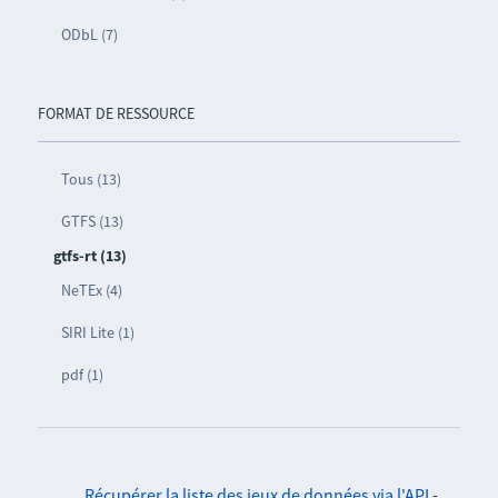
ODbL (7)
FORMAT DE RESSOURCE
Tous (13)
GTFS (13)
gtfs-rt (13)
NeTEx (4)
SIRI Lite (1)
pdf (1)
Récupérer la liste des jeux de données via l'API
-