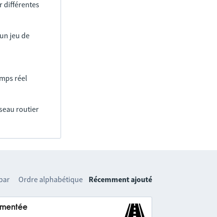
 différentes
un jeu de
emps réel
éseau routier
 par
Ordre alphabétique
Récemment ajouté
lementée