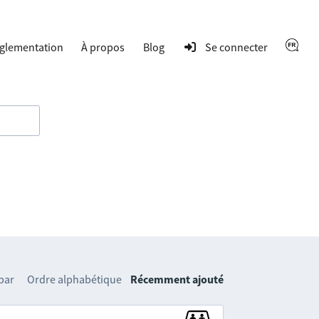
glementation
À propos
Blog
Se connecter
 par
Ordre alphabétique
Récemment ajouté