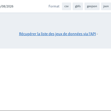
05/08/2026
Format
csv
gbfs
geojson
json
Récupérer la liste des jeux de données via l'API
-