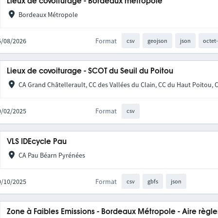
Lieux de covoiturage - Bordeaux métropole
Bordeaux Métropole
05/08/2026
Format
csv
geojson
json
octet
Lieux de covoiturage - SCOT du Seuil du Poitou
CA Grand Châtellerault, CC des Vallées du Clain, CC du Haut Poitou, 
10/02/2025
Format
csv
VLS IDEcycle Pau
CA Pau Béarn Pyrénées
30/10/2025
Format
csv
gbfs
json
Zone à Faibles Emissions - Bordeaux Métropole - Aire règ