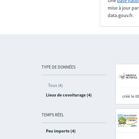
Une
base natio
mise à jour pa
data.gouv.fr.
TYPE DE DONNÉES
Tous (4)
Lieux de covoiturage (4)
créé le 
TEMPS RÉEL
Peu importe (4)