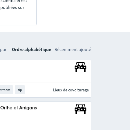
e schéma et est
 publiées sur
 par
Ordre alphabétique
Récemment ajouté
Lieux de covoiturage
-stream
zip
rthe et Arrigans