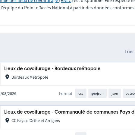
nale des lieux de covoiturage (BNLC)
est disponible. Elle respecte l
r l’équipe du Point d’Accès National à partir des données conformes
Trier
Lieux de covoiturage - Bordeaux métropole
Bordeaux Métropole
06/08/2026
Format
csv
geojson
json
octet
Lieux de covoiturage - Communauté de communes Pays d'O
CC Pays d'Orthe et Arrigans