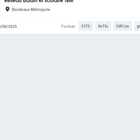
Réseau urbain et scolaire TBM
Bordeaux Métropole
30/06/2025
Format
GTFS
NeTEx
SIRI Lite
gt