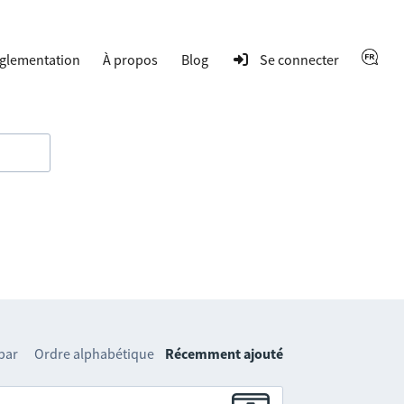
glementation
À propos
Blog
Se connecter
 par
Ordre alphabétique
Récemment ajouté