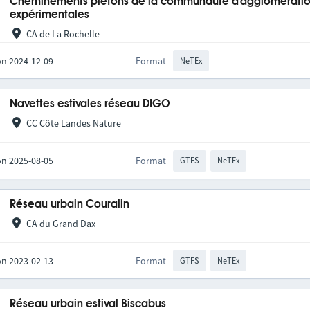
Cheminements piétons de la communauté d'agglomération
expérimentales
CA de La Rochelle
on 2024-12-09
Format
NeTEx
Navettes estivales réseau DIGO
CC Côte Landes Nature
on 2025-08-05
Format
GTFS
NeTEx
Réseau urbain Couralin
CA du Grand Dax
on 2023-02-13
Format
GTFS
NeTEx
Réseau urbain estival Biscabus