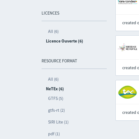
LICENCES
created 
All (6)
Licence Ouverte (6)
RESOURCE FORMAT
created 
All (6)
NeTEx (6)
GTFS (5)
gtfs-rt (2)
created 
SIRI Lite (1)
pdf (1)