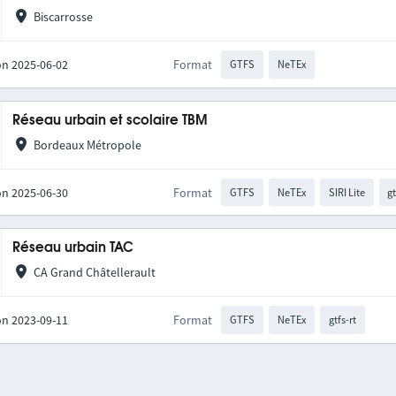
Biscarrosse
on 2025-06-02
Format
GTFS
NeTEx
Réseau urbain et scolaire TBM
Bordeaux Métropole
on 2025-06-30
Format
GTFS
NeTEx
SIRI Lite
gt
Réseau urbain TAC
CA Grand Châtellerault
on 2023-09-11
Format
GTFS
NeTEx
gtfs-rt