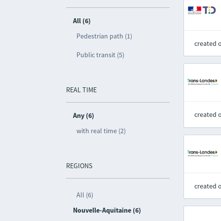
All (6)
Pedestrian path (1)
created 
Public transit (5)
REAL TIME
created 
Any (6)
with real time (2)
REGIONS
created 
All (6)
Nouvelle-Aquitaine (6)