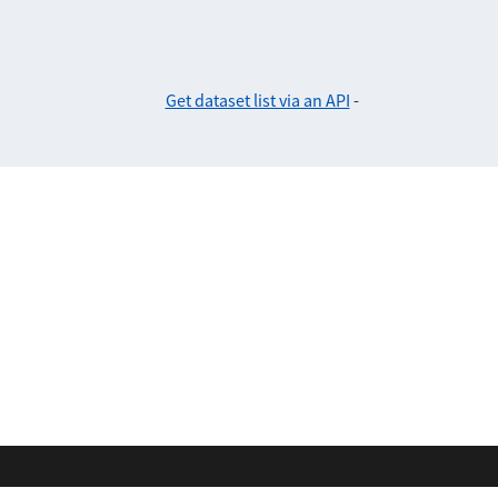
Get dataset list via an API
-