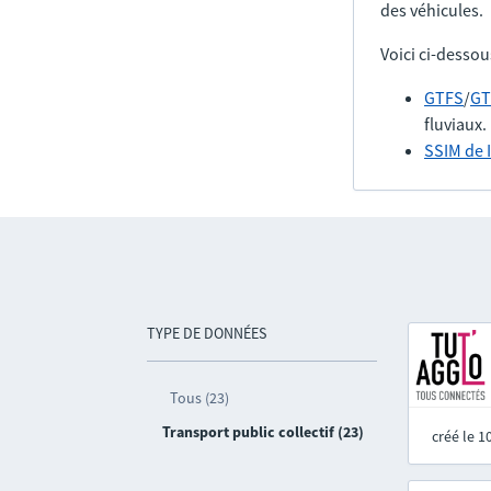
des véhicules.
Voici ci-dessou
GTFS
/
GT
fluviaux.
SSIM de 
TYPE DE DONNÉES
Tous (23)
Transport public collectif (23)
créé le 