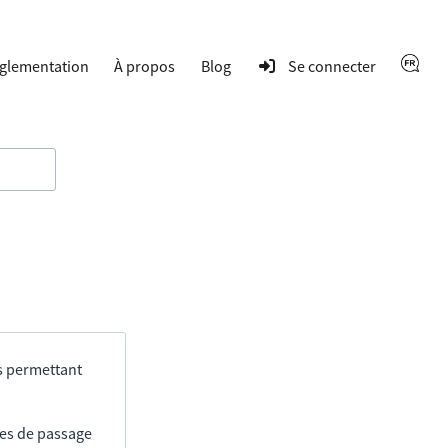
glementation
À propos
Blog
Se connecter
s permettant
res de passage