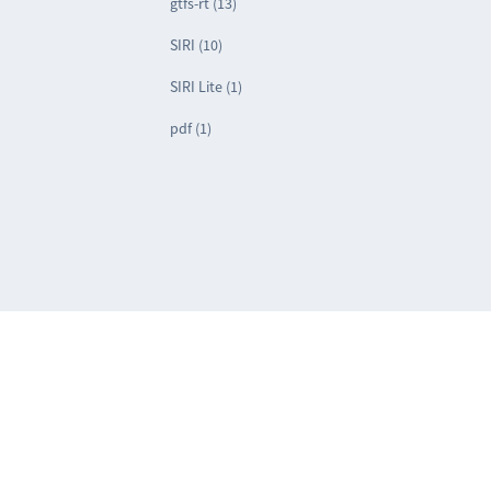
gtfs-rt (13)
SIRI (10)
SIRI Lite (1)
pdf (1)