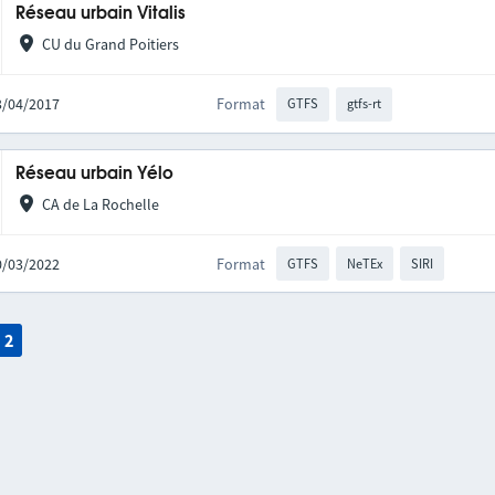
Réseau urbain Vitalis
CU du Grand Poitiers
13/04/2017
Format
GTFS
gtfs-rt
Réseau urbain Yélo
CA de La Rochelle
10/03/2022
Format
GTFS
NeTEx
SIRI
2