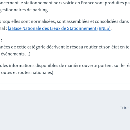
ncernant le stationnement hors voirie en France sont produites par
t gestionnaires de parking.
orsqu’elles sont normalisées, sont assemblées et consolidées dans 
al :
la Base Nationale des Lieux de Stationnement (BNLS)
.
 :
nées de cette catégorie décrivent le réseau routier et son état en t
ux, événements…).
seules informations disponibles de manière ouverte portent sur le r
routes et routes nationales).
Trier