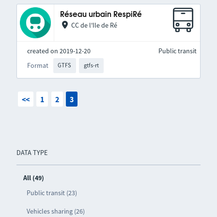
Réseau urbain RespiRé
CC de l'Ile de Ré
created on 2019-12-20
Public transit
Format
GTFS
gtfs-rt
<<
1
2
3
DATA TYPE
All (49)
Public transit (23)
Vehicles sharing (26)