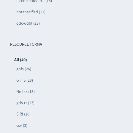
Licence Ouverte (15)
notspecified (11)
odc-odbl (23)
RESOURCE FORMAT
All (49)
gbfs (26)
GTFS (23)
NeTEx (13)
gtfs-rt (13)
SIRI (10)
csv (3)