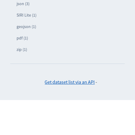
json (3)
SIRI Lite (1)
geojson (1)
pdf (1)
zip (1)
Get dataset list via an API
-