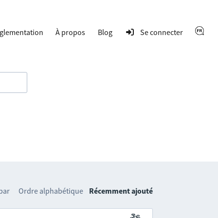
glementation
À propos
Blog
Se connecter
 par
Ordre alphabétique
Récemment ajouté