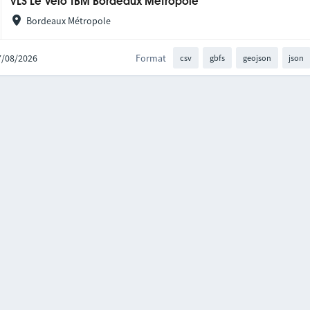
VLS Le Vélo TBM Bordeaux Métropole
Bordeaux Métropole
07/08/2026
Format
csv
gbfs
geojson
json