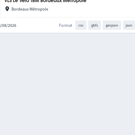
VLS Le Vélo TBM Bordeaux Métropole
Bordeaux Métropole
08/08/2026
Format
csv
gbfs
geojson
json