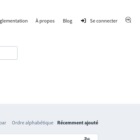
glementation
À propos
Blog
Se connecter
 par
Ordre alphabétique
Récemment ajouté