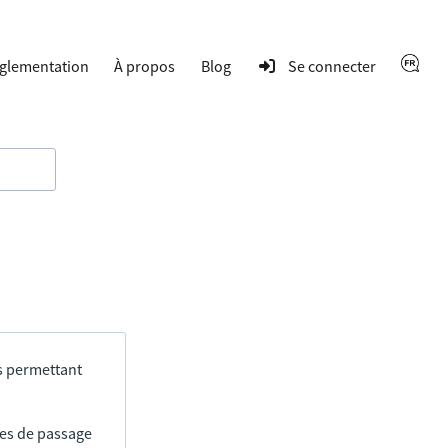
glementation
À propos
Blog
Se connecter
s permettant
res de passage