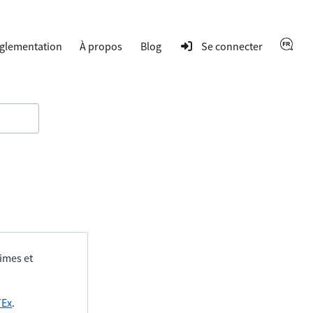
glementation
À propos
Blog
Se connecter
times et
TEx
.