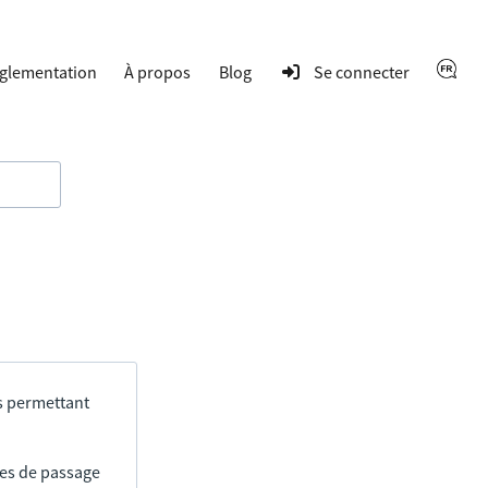
glementation
À propos
Blog
Se connecter
s permettant
res de passage