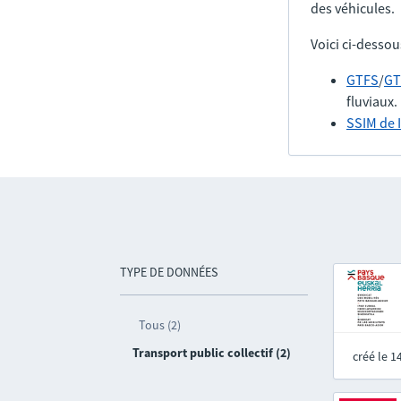
des véhicules.
Voici ci-dessou
GTFS
/
GT
fluviaux.
SSIM de 
TYPE DE DONNÉES
Tous (2)
Transport public collectif (2)
créé le 