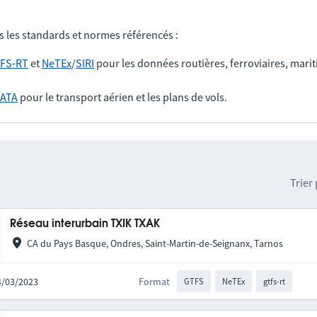
s les standards et normes référencés :
FS-RT
et
NeTEx
/
SIRI
pour les données routières, ferroviaires, marit
IATA
pour le transport aérien et les plans de vols.
Trier
Réseau interurbain TXIK TXAK
CA du Pays Basque, Ondres, Saint-Martin-de-Seignanx, Tarnos
14/03/2023
Format
GTFS
NeTEx
gtfs-rt