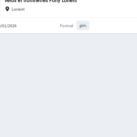
Vélos et trottinettes Pony Lorient
Lorient
09/01/2026
Format
gbfs