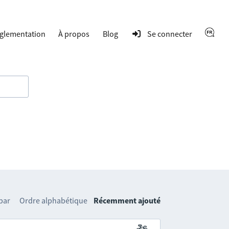
glementation
À propos
Blog
Se connecter
 par
Ordre alphabétique
Récemment ajouté