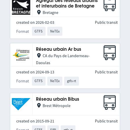
Agrégat des réseaux urbains
et interurbains de Bretagne
Bretagne
created on 2026-02-03
Public transit
Format
GTFS
NeTEx
Réseau urbain Ar bus
CA du Pays de Landerneau-
Daoulas
created on 2024-09-13
Public transit
Format
GTFS
NeTEx
gtfs-rt
Réseau urbain Bibus
Brest Métropole
created on 2015-09-21
Public transit
Format
GTFS
SIRI
gtfs-rt