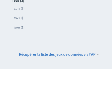
Tous (3)
gbfs (3)
csv (1)
json (1)
Récupérer la liste des jeux de données via l'API
-