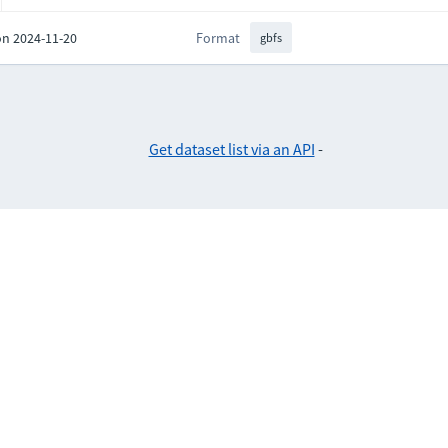
on 2024-11-20
Format
gbfs
Get dataset list via an API
-