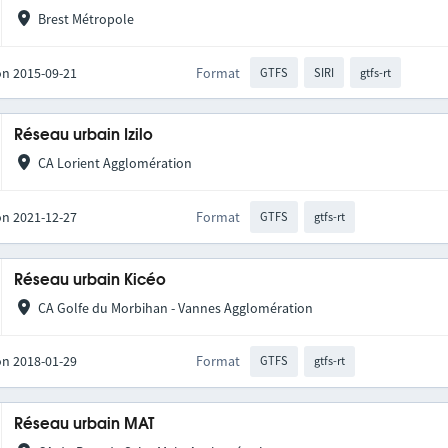
Brest Métropole
on 2015-09-21
Format
GTFS
SIRI
gtfs-rt
Réseau urbain Izilo
CA Lorient Agglomération
on 2021-12-27
Format
GTFS
gtfs-rt
Réseau urbain Kicéo
CA Golfe du Morbihan - Vannes Agglomération
on 2018-01-29
Format
GTFS
gtfs-rt
Réseau urbain MAT