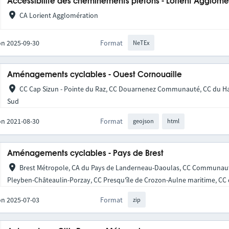
Accessibilité des cheminements piétons - Lorient Agglomé
CA Lorient Agglomération
on 2025-09-30
Format
NeTEx
Aménagements cyclables - Ouest Cornouaille
CC Cap Sizun - Pointe du Raz, CC Douarnenez Communauté, CC du Ha
Sud
on 2021-08-30
Format
geojson
html
Aménagements cyclables - Pays de Brest
Brest Métropole, CA du Pays de Landerneau-Daoulas, CC Communaut
Pleyben-Châteaulin-Porzay, CC Presqu'île de Crozon-Aulne maritime, CC d
on 2025-07-03
Format
zip