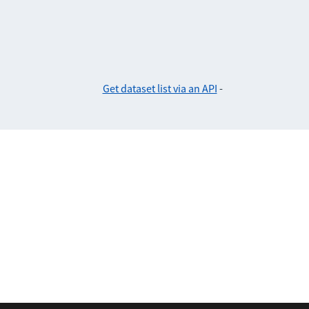
Get dataset list via an API
-