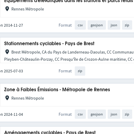
Equipements d'élévatiques dans les stations et parcs relais
Rennes Métropole
on 2014-11-27
Format
csv
geojson
json
zip
Stationnements cyclables - Pays de Brest
Brest Métropole, CA du Pays de Landerneau-Daoulas, CC Communaut
Pleyben-Châteaulin-Porzay, CC Presqu'île de Crozon-Aulne maritime, CC d
on 2025-07-03
Format
zip
Zone à Faibles Émissions - Métropole de Rennes
Rennes Métropole
on 2024-11-04
Format
csv
geojson
json
zip
Aménagements cyclables - Pays de Brest