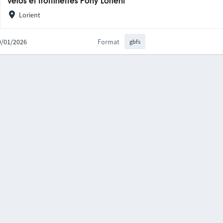
Vélos et trottinettes Pony Lorient
Lorient
09/01/2026
Format
gbfs