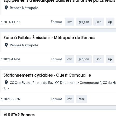
Equipements d'élévatiques dans les stations et parcs relais
Rennes Métropole
on 2014-11-27
Format
csv
geojson
json
zip
Zone à Faibles Émissions - Métropole de Rennes
Rennes Métropole
on 2024-11-04
Format
csv
geojson
json
zip
Stationnements cyclables - Ouest Cornouaille
CC Cap Sizun - Pointe du Raz, CC Douarnenez Communauté, CC du Ha
Sud
on 2021-08-26
Format
csv
html
VLS STAR Rennes