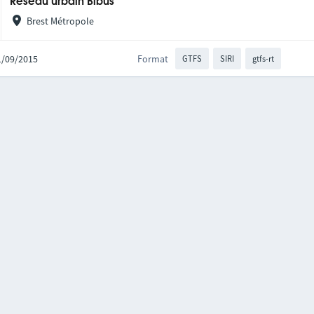
Réseau urbain Bibus
Brest Métropole
21/09/2015
Format
GTFS
SIRI
gtfs-rt