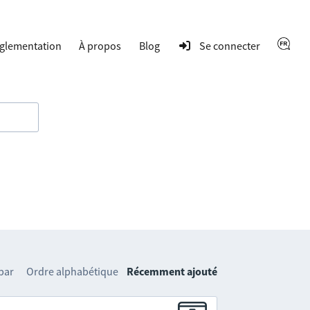
glementation
À propos
Blog
Se connecter
 par
Ordre alphabétique
Récemment ajouté