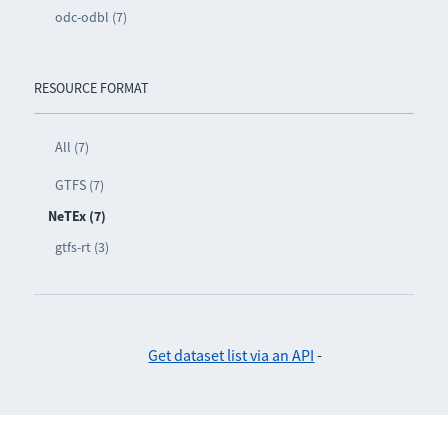
odc-odbl (7)
RESOURCE FORMAT
All (7)
GTFS (7)
NeTEx (7)
gtfs-rt (3)
Get dataset list via an API
-