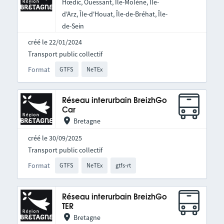
Hœdic, Ouessant, Île-Molène, Île-
d'Arz, Île-d'Houat, Île-de-Bréhat, Île-
de-Sein
créé le 22/01/2024
Transport public collectif
Format
GTFS
NeTEx
Réseau interurbain BreizhGo
Car
Bretagne
créé le 30/09/2025
Transport public collectif
Format
GTFS
NeTEx
gtfs-rt
Réseau interurbain BreizhGo
TER
Bretagne