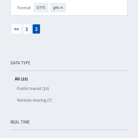
Format
GTFS
gtfs-rt
<<
1
2
DATA TYPE
All (23)
Public transit (16)
Vehicles sharing (7)
REAL TIME