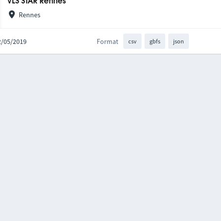
VLS STAR Rennes
Rennes
02/05/2019
Format
csv
gbfs
json