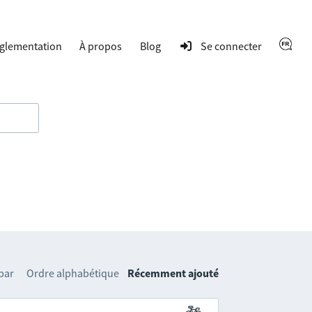
glementation
À propos
Blog
Se connecter
 par
Ordre alphabétique
Récemment ajouté