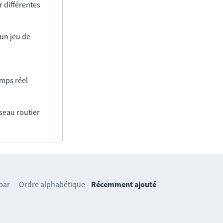
 différentes
un jeu de
emps réel
éseau routier
 par
Ordre alphabétique
Récemment ajouté