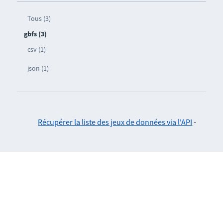
Tous (3)
gbfs (3)
csv (1)
json (1)
Récupérer la liste des jeux de données via l'API
-